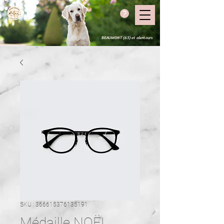
?
BEAUMONT (63) et alentours
SKU : 366615376135191
Médaille NOËL