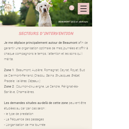
?
BEAUMONT (63) et alentours
SECTEURS D'INTERVENTION
Je me déplace principalement autour de Beaumont
afin de
garantir une organisation optimale de mes journées et offrir à
chaque compagnons le temps, l'attention et les soins qu'il
mérite.
Zone 1
: Beaumont, Aubière, Romagnat, Ceyrat, Royat, Sud
de Clermont-Ferrand
(Oradou, Salins, St-Jacques, Brézet,
Pradelle, Vallières, Cézeaux)
;
Zone 2
: Cournon-d'Auvergne, Le Cendre, Pérignat-lès-
Sarliève, Chamalières.
Les demandes situées au-delà de cette zone
peuvent être
étudiées au car par cas selon :
- le type de prestation
- La fréquence des passages
- L'organisation de ma tournée