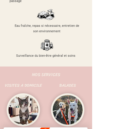
passage
Eau fraîche, repas si nécessaire, entretien de
son environnement
Surveillance du bien-être général et soins
NOS SERVICES
VISITES A DOMICILE
BALADES