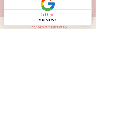
Découvrir
Découvrir
LES SUPPLEMENTS
Les suppléments :
🌸 + 4€ / chien / visite
🌸 + 2€ à partir du 3ème chat ou NAC / visite
🌸 + 3€ / visite le week-end
🌸 + 10€ / visite les jours fériés
🌸 + 8€ pour les réservations sous 48h selon disponibilité
🌸 + 5€ / remise ou récupération des clés hors pré-visite
Conditions Générales
SIRET N°
929405025 00040